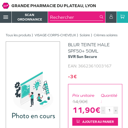
GRANDE PHARMACIE DU PLATEAU, LYON
SCAN
menu
ORDONNANCE
Tous les produits
VISAGE-CORPS-CHEVEUX
Solaire
Crèmes solaires
BLUR TEINTE HALE
SPF50+ 50ML
SVR
Sun Secure
EAN:
3662361003167
-3€
Prix unitaire
Quantité
14,90€
:
11,90€
-
+
AJOUTER AU PANIER