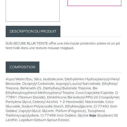
DESCRIPTION DU PRODUIT
SUN SECURE BLUR TEINTE offre une très haute protection solaire et un joli
teint halé dans une texture mousse magique.
COMPOSITION
Aqua/Water/Eau, Silica, Isododecane, Diethylamino Hydroxybenzoyl Hexyl
Benzoate, Dicaprylyl Carbonate, Isopropyl Lauroyl Sarcosinate, Ethylhexyl
Triazone, Beheneth-25, Diethylhexyl Butamido Triazone, Bis-
Ethylhexyloxyphenol Methoxyphenyl Triazine, Coco-Caprylate/Caprate, CI
77891 (Titanium Dioxide), Dimethicone/Bis-Isobutyl PPG-20 Crosspolymer,
Pentylene Glycol, Cetearyl Alcohol, 1-2-Hexanediol, Niacinamide, Coco-
Glucoside, Sodium Polyacryalte Starch, Ethylhexylglycerin, CI 77492 (Iron
Oxides), Caprylyl Glycol, Glycerin, Parfum (Fragrance), Tocopherol,
Triethoxycaprylysilane, CI 77499 (Iron Oxides), Glycine
Soja
(Soybean) Oil,
Lecithin, Lepidium Sativum Sprout Extract.