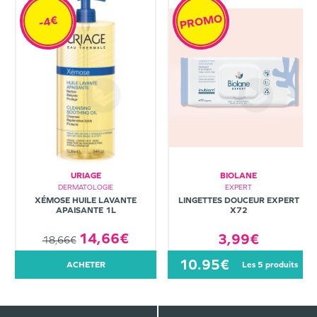
PROMO
-4€
URIAGE
BIOLANE
DERMATOLOGIE
EXPERT
XÉMOSE HUILE LAVANTE
LINGETTES DOUCEUR EXPERT
APAISANTE 1L
X72
14,66€
3,99€
18,66€
10.95€
ACHETER
les 5 produits