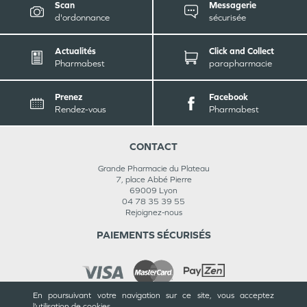
Scan
Messagerie
d'ordonnance
sécurisée
Actualités
Click and Collect
Pharmabest
parapharmacie
Prenez
Facebook
Rendez-vous
Pharmabest
CONTACT
Grande Pharmacie du Plateau
7, place Abbé Pierre
69009
Lyon
04 78 35 39 55
Rejoignez-nous
PAIEMENTS SÉCURISÉS
En poursuivant votre navigation sur ce site, vous acceptez
l’utilisation de cookies