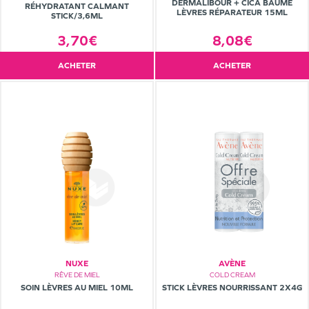
DERMALIBOUR + CICA BAUME
RÉHYDRATANT CALMANT
LÈVRES RÉPARATEUR 15ML
STICK/3,6ML
8,08€
3,70€
ACHETER
ACHETER
NUXE
AVÈNE
RÊVE DE MIEL
COLD CREAM
SOIN LÈVRES AU MIEL 10ML
STICK LÈVRES NOURRISSANT 2X4G