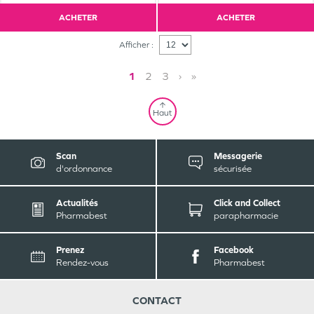
ACHETER
ACHETER
Afficher :
1
2
3
›
»
Haut
Scan
Messagerie
d'ordonnance
sécurisée
Actualités
Click and Collect
Pharmabest
parapharmacie
Prenez
Facebook
Rendez-vous
Pharmabest
CONTACT