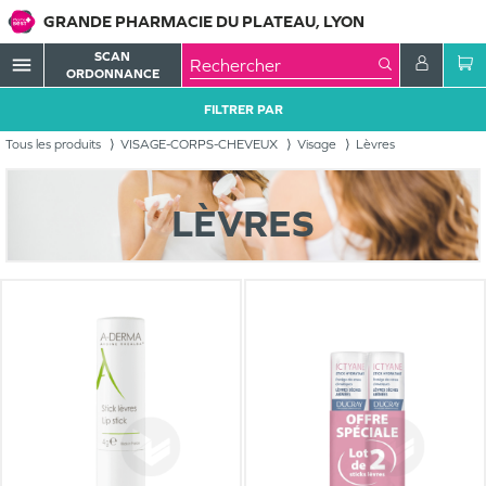
GRANDE PHARMACIE DU PLATEAU, LYON
SCAN
menu
ORDONNANCE
FILTRER PAR
Tous les produits
VISAGE-CORPS-CHEVEUX
Visage
Lèvres
LÈVRES