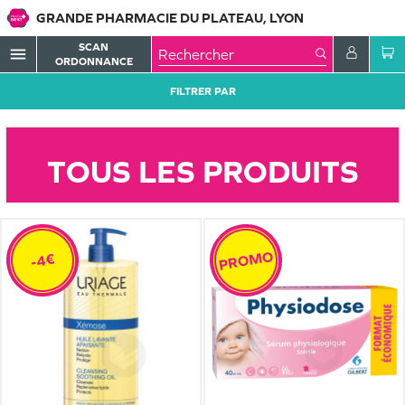
GRANDE PHARMACIE DU PLATEAU, LYON
SCAN
menu
ORDONNANCE
FILTRER PAR
TOUS LES PRODUITS
PROMO
-4€