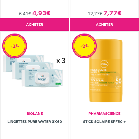
4,93€
7,77€
6,41€
12,77€
ACHETER
ACHETER
-2€
-2€
BIOLANE
PHARMASCIENCE
LINGETTES PURE WATER 3X60
STICK SOLAIRE SPF50 +