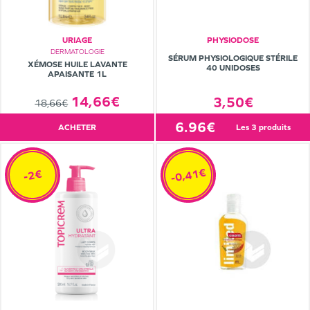
URIAGE
PHYSIODOSE
DERMATOLOGIE
SÉRUM PHYSIOLOGIQUE STÉRILE
XÉMOSE HUILE LAVANTE
40 UNIDOSES
APAISANTE 1L
14,66€
3,50€
18,66€
6.96€
ACHETER
les 3 produits
-0,41€
-2€