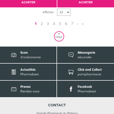
ACHETER
ACHETER
Afficher :
1
2
3
4
5
6
7
›
»
Haut
Scan
Messagerie
d'ordonnance
sécurisée
Actualités
Click and Collect
Pharmabest
parapharmacie
Prenez
Facebook
Rendez-vous
Pharmabest
CONTACT
Grande Pharmacie du Plateau