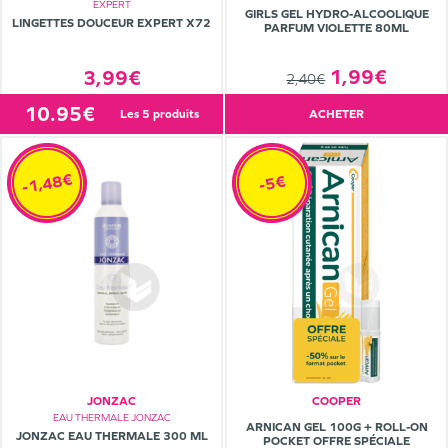
EXPERT
GIRLS GEL HYDRO-ALCOOLIQUE
LINGETTES DOUCEUR EXPERT X72
PARFUM VIOLETTE 80ML
1,99€
3,99€
2,40€
10.95€
les 5 produits
ACHETER
-1,48€
-5€
JONZAC
COOPER
EAU THERMALE JONZAC
ARNICAN GEL 100G + ROLL-ON
JONZAC EAU THERMALE 300 ML
POCKET OFFRE SPÉCIALE