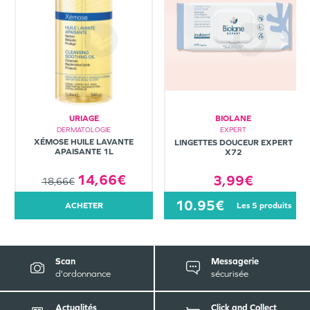
URIAGE
BIOLANE
DERMATOLOGIE
EXPERT
XÉMOSE HUILE LAVANTE
LINGETTES DOUCEUR EXPERT
APAISANTE 1L
X72
14,66€
3,99€
18,66€
10.95€
ACHETER
les 5 produits
Scan
Messagerie
d'ordonnance
sécurisée
Actualités
Click and Collect