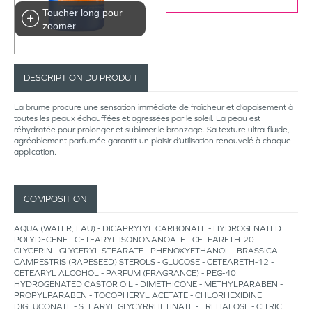
Toucher long pour
zoomer
DESCRIPTION DU PRODUIT
La brume procure une sensation immédiate de fraîcheur et d’apaisement à
toutes les peaux échauffées et agressées par le soleil. La peau est
réhydratée pour prolonger et sublimer le bronzage. Sa texture ultra-fluide,
agréablement parfumée garantit un plaisir d’utilisation renouvelé à chaque
application.
COMPOSITION
AQUA (WATER, EAU) - DICAPRYLYL CARBONATE - HYDROGENATED
POLYDECENE - CETEARYL ISONONANOATE - CETEARETH-20 -
GLYCERIN - GLYCERYL STEARATE - PHENOXYETHANOL - BRASSICA
CAMPESTRIS (RAPESEED) STEROLS - GLUCOSE - CETEARETH-12 -
CETEARYL ALCOHOL - PARFUM (FRAGRANCE) - PEG-40
HYDROGENATED CASTOR OIL - DIMETHICONE - METHYLPARABEN -
PROPYLPARABEN - TOCOPHERYL ACETATE - CHLORHEXIDINE
DIGLUCONATE - STEARYL GLYCYRRHETINATE - TREHALOSE - CITRIC