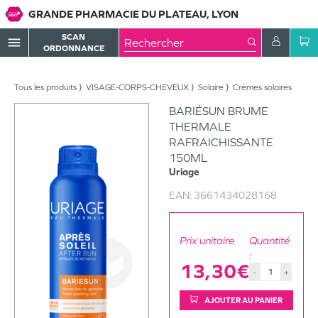
GRANDE PHARMACIE DU PLATEAU, LYON
SCAN
menu
ORDONNANCE
Tous les produits
VISAGE-CORPS-CHEVEUX
Solaire
Crèmes solaires
BARIÉSUN BRUME
THERMALE
RAFRAICHISSANTE
150ML
Uriage
EAN:
3661434028168
Prix unitaire
Quantité
:
13,30€
-
+
AJOUTER AU PANIER